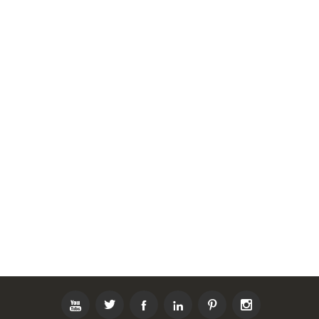





