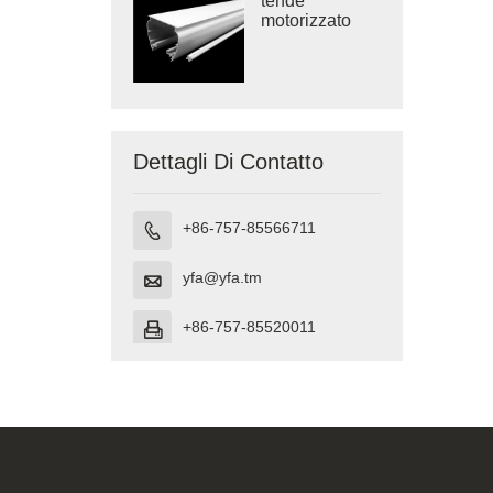
tende
motorizzato
Dettagli Di Contatto
+86-757-85566711

yfa@yfa.tm

+86-757-85520011
