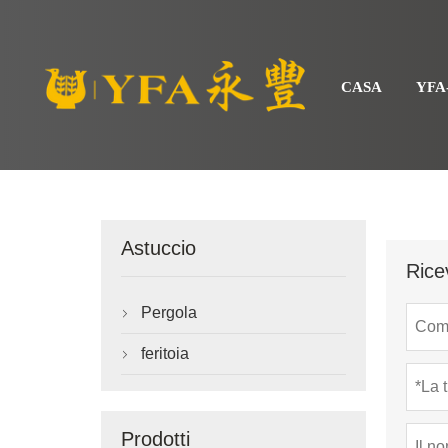
CASA
YFA
Astuccio
Rice
Pergola

feritoia

Prodotti