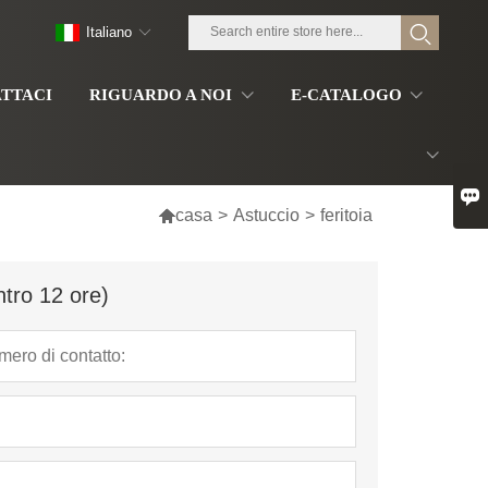
Italiano
TTACI
RIGUARDO A NOI
E-CATALOGO


casa
>
Astuccio
>
feritoia
ntro 12 ore)