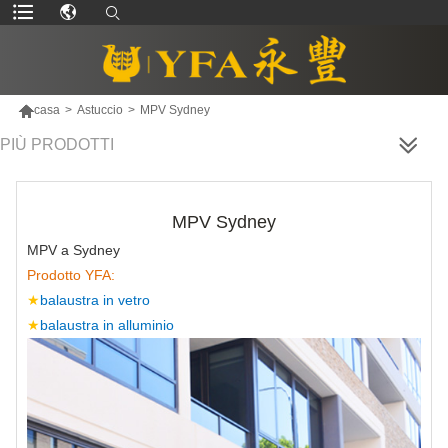

casa
>
Astuccio
>
MPV Sydney
PIÙ PRODOTTI
MPV Sydney
MPV a Sydney
Prodotto YFA:
★
balaustra in vetro
★
balaustra in alluminio