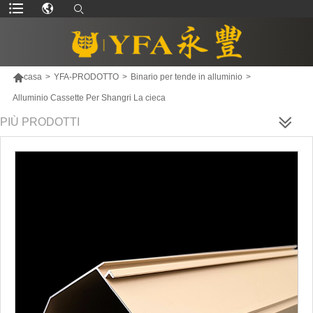

casa
>
YFA-PRODOTTO
>
Binario per tende in alluminio
>
Alluminio Cassette Per Shangri La cieca
PIÙ PRODOTTI