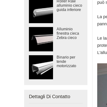
Roller Raw
può s
alluminio cieco
guida inferiore
La pe
panne
Alluminio
finestra cieca
Zebra cieco
Le la
Cassette
prote
L'all
Binario per
tende
motorizzato
Dettagli Di Contatto