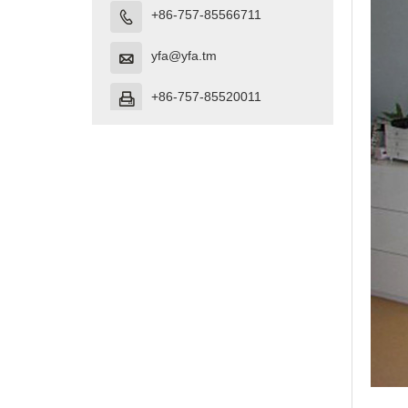
+86-757-85566711

yfa@yfa.tm

+86-757-85520011
