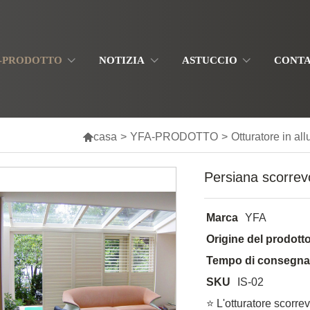
-PRODOTTO
NOTIZIA
ASTUCCIO
CONTA

casa
>
YFA-PRODOTTO
>
Otturatore in al
Persiana scorrevo
Marca
YFA
Origine del prodott
Tempo di consegn
SKU
IS-02
⭐ L'otturatore scorre