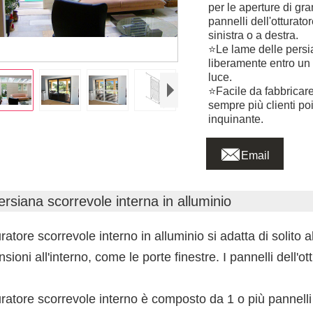
per le aperture di gra
pannelli dell'otturat
sinistra o a destra.
⭐Le lame delle persi
liberamente entro un 
luce.
⭐Facile da fabbricare,
sempre più clienti poi
inquinante.

Email
ersiana scorrevole interna in alluminio
uratore scorrevole interno in alluminio si adatta di solito a
sioni all'interno, come le porte finestre. I pannelli dell'o
uratore scorrevole interno è composto da 1 o più pannelli 