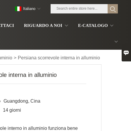
Italiano
TTACI
RIGUARDO A NOI
E-CATALOGO

luminio
>
Persiana scorrevole interna in alluminio
le interna in alluminio
o
Guangdong, Cina
a
14 giorni
vole interno in alluminio funziona bene