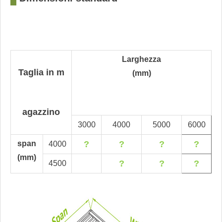
Larghezza
Taglia in m
(mm)
agazzino
3000
4000
5000
6000
span
?
?
?
?
4000
(mm)
?
?
?
4500