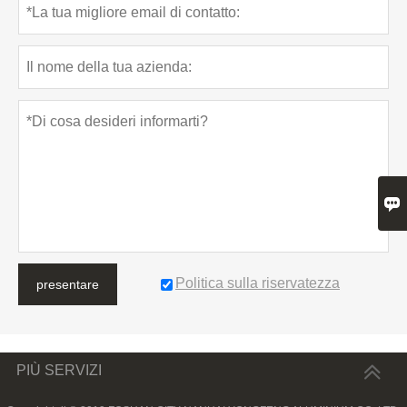

Politica sulla riservatezza
presentare
PIÙ SERVIZI