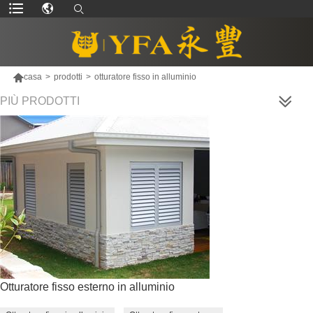

casa
>
prodotti
>
otturatore fisso in alluminio
PIÙ PRODOTTI
Otturatore fisso esterno in alluminio