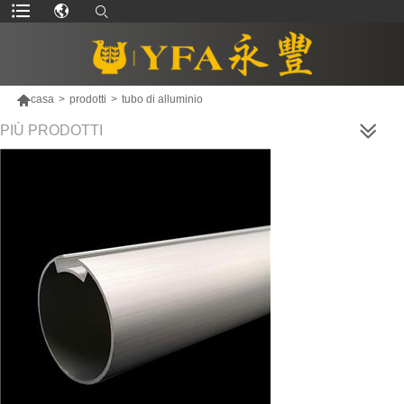

casa
>
prodotti
>
tubo di alluminio
PIÙ PRODOTTI