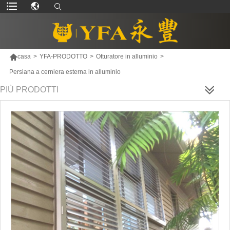

casa
>
YFA-PRODOTTO
>
Otturatore in alluminio
>
Persiana a cerniera esterna in alluminio
PIÙ PRODOTTI